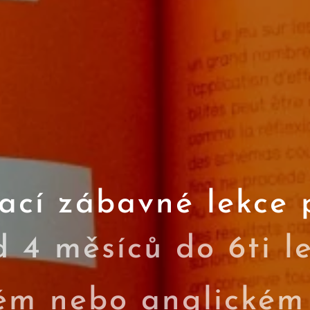
ací zábavné lekce 
d 4 měsíců do 6ti l
ém nebo anglickém