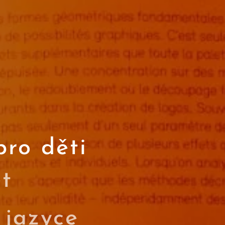
pro děti
et
 jazyce