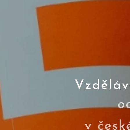
Vzděláv
o
v česk