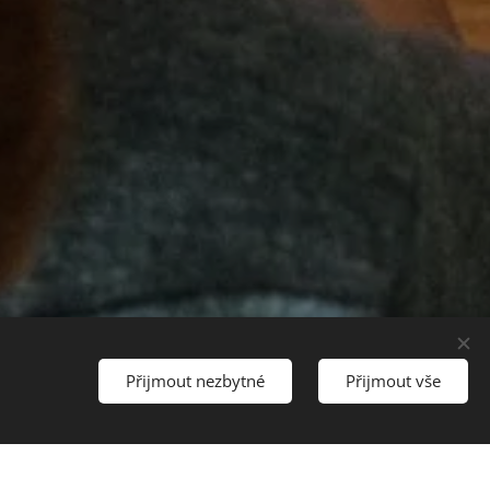
Přijmout nezbytné
Přijmout vše